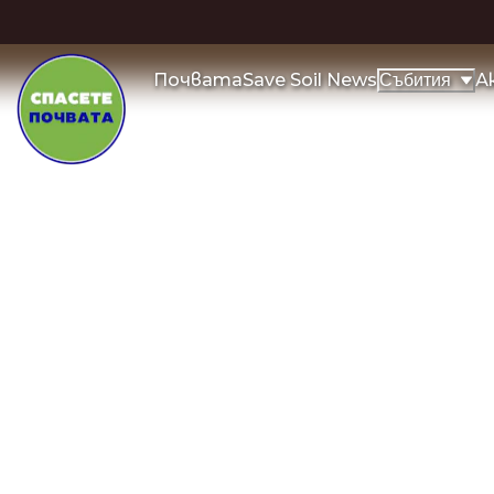
Почвата
Save Soil News
А
Събития