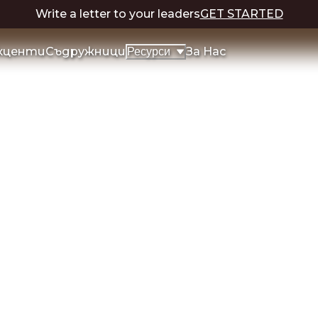
Write a letter to your leaders
GET STARTED
кценти
Съдружници
За Нас
Ресурси