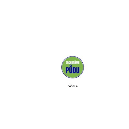
PŮDA
MÉDIA
PODPOROVATELÉ
KONTAKT
UDÁLOSTI
O NÁS
SADA NÁSTROJŮ