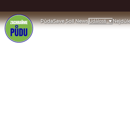
Půda
Save Soil News
Nejdůl
Události