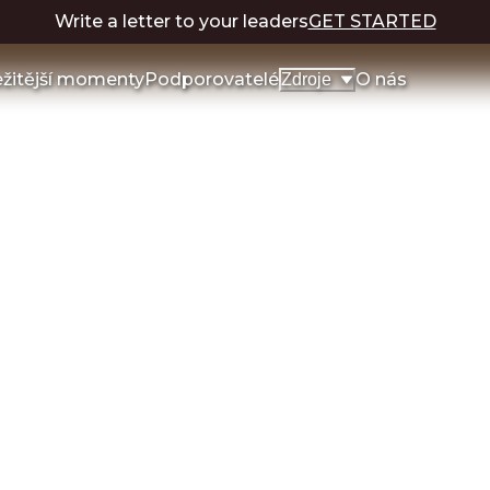
Write a letter to your leaders
GET STARTED
ežitější momenty
Podporovatelé
O nás
Zdroje