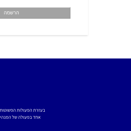
passing)
 page at
https://pledge.save-
הרשמה
e at least 10 friends or family
Earth buddies” (crossing 10
ent is considered as passing)
nts ages 5 to 18 years can on their own
e leaders of their country about their
 form of a letter, artwork or video (“the
lso be submitted to Conscious Planet
hich We may choose to display on Our
al media handles. Students can earn a
ge of appreciation towards their work.
Eligibility:
is open for Students of all
 India and is not open for
Students from India.
בעזרת הפעולות הפשוטות 
 be the individual effort
אחד בפעולה של המנהיגי
of the Student.
 Copyright properties are