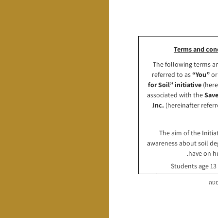
Terms and cond
The following terms a
referred to as
“You”
o
for Soil” initiative
(here
associated with the
Save
Inc.
(hereinafter refer
The aim of the Initia
awareness about soil deg
have on hu
Students age 13 
following three stages
מטה
View a video (Clicking
Take a quiz (Scoring ov