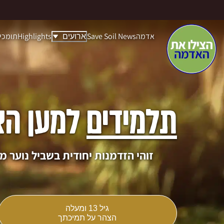
למידים למען האדמה - התחייב לתמוך
אדמה
Save Soil News
Highlights
תומכי
ארועים
תלמידים
למען הא
זוהי הזדמנות יחודית בשביל נוער
גיל 13 ומעלה
הצהר על תמיכתך