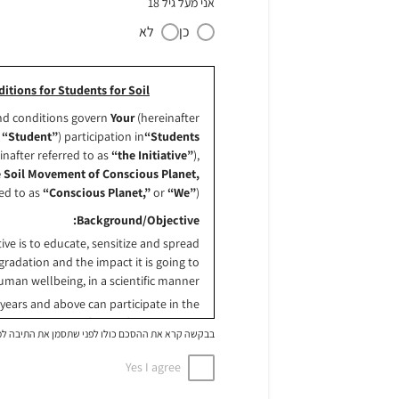
אני מעל גיל 18
כן
לא
itions for Students for Soil
nd conditions govern
Your
(hereinafter
r
“Student”
) participation in
“Students
inafter referred to as
“the Initiative”
),
 Soil Movement of Conscious Planet,
red to as
“Conscious Planet,”
or
“We”
).
Background/Objective:
tive is to educate, sensitize and spread
radation and the impact it is going to
man wellbeing, in a scientific manner.
years and above can participate in the
 and earn a certificate of volunteering:
בבקשה קרא את ההסכם כולו לפני שתסמן את התיבה ל
 on the video is considered as
Yes I agree
passing)
er 60 percent is considered as