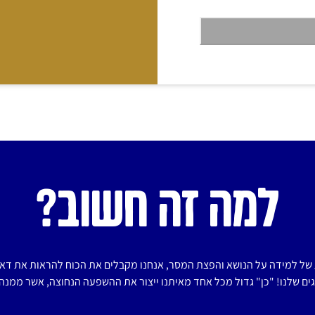
Create a pledge
soil.co/login
and invit
members to become “
enrollm
Additionally, Stude
send a message to th
concern for soil in the
work”). The work may a
through Our website, w
website and/or soci
bad
למה זה חשוב?
This platform 
countries outside of
של למידה על הנושא והפצת המסר, אנחנו מקבלים את הכוח להראות את דאג
The submission must
ם שלנו! "כן" גדול מכל אחד מאיתנו ייצור את ההשפעה הנחוצה, אשר ממנה 
Trademarks and