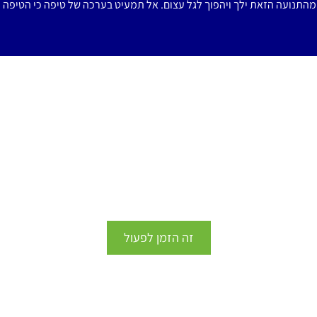
התנועה הזאת ילך ויהפוך לגל עצום. אל תמעיט בערכה של טיפה כי הטיפה הי
owned by the
If submitting a St
Planet for dis
website or socia
submitted by the pare
Student agrees
Personally Ident
collected on t
או נגרום לזה לקרות
manage the i
participate in the ini
Us transmitting, p
storing Student's pe
will not be shared or
זה הזמן לפעול
Student must be be