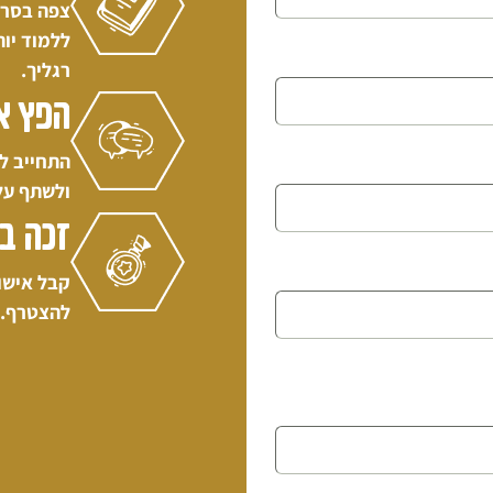
צפה בסרטו
ללמוד יו
רגליך.
הפץ א
התחייב ל
ולשתף על
זכה ב
קבל אישו
להצטרף.