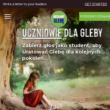
Write a letter to your leaders
GET STARTED
PODEJMIJ DZIAŁAN
Uczniowie
dla Gleby
Zabierz głos jako student, aby
Uratować Glebę dla kolejnych
pokoleń.