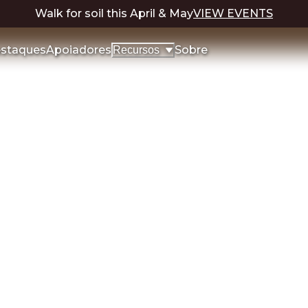
Walk for soil this April & May
VIEW EVENTS
staques
Apoiadores
Sobre
Recursos