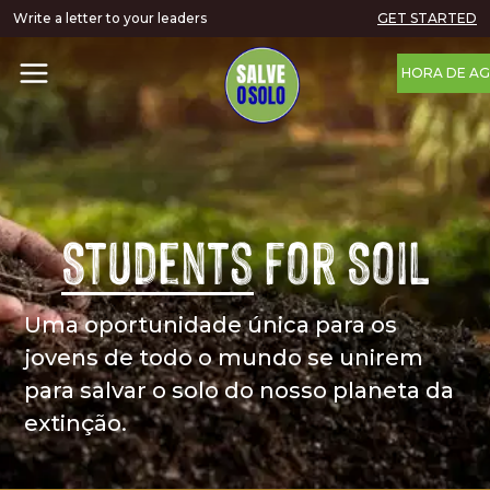
Write a letter to your leaders
GET STARTED
HORA DE AG
Students
for Soil
Uma oportunidade única para os
jovens de todo o mundo se unirem
para salvar o solo do nosso planeta da
extinção.