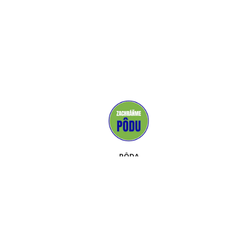
PÔDA
MÉDIÁ
PODPOROVATELIA
KONTAKT
UDALOSTI
O NÁS
PROPAGAČNÉ MATERIÁLY