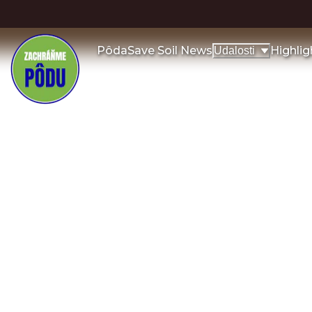
Pôda
Save Soil News
Highlig
Udalosti