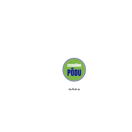
PÔDA
MÉDIÁ
PODPOROVATELIA
KONTAKT
UDALOSTI
O NÁS
PROPAGAČNÉ MATERIÁLY