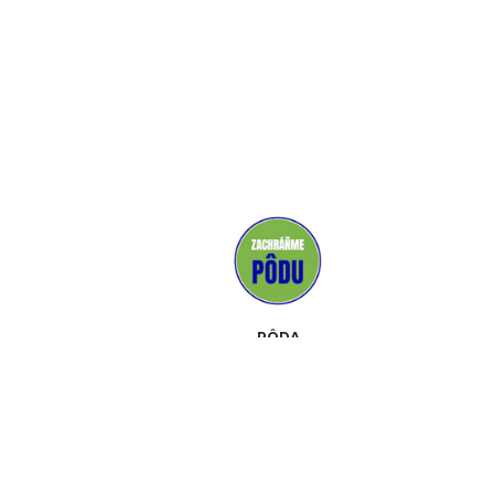
PÔDA
MÉDIÁ
PODPOROVATELIA
KONTAKT
UDALOSTI
O NÁS
PROPAGAČNÉ MATERIÁLY