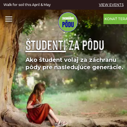
Walk for soil this April & May
VIEW EVENTS
KONAŤ TER
Študenti
za pôdu
Ako študent volaj za záchranu
pôdy pre nasledujúce generácie.