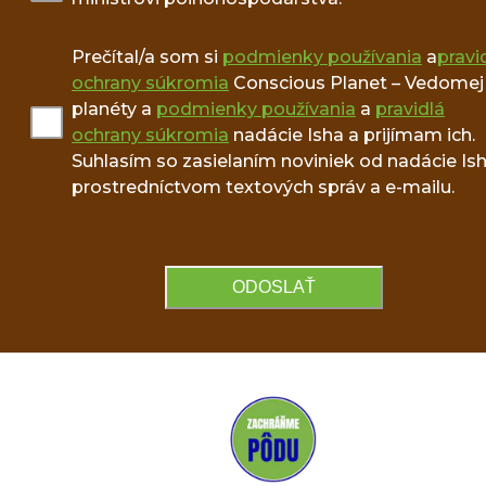
Prečítal/a som si
podmienky používania
a
pravi
ochrany súkromia
Conscious Planet – Vedomej
planéty a
podmienky používania
a
pravidlá
ochrany súkromia
nadácie Isha a prijímam ich.
Suhlasím so zasielaním noviniek od nadácie Is
prostredníctvom textových správ a e-mailu.
ODOSLAŤ