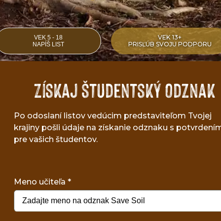
VEK 13+
VEK 5 - 18
PRISĽÚB SVOJU PODPORU
NAPÍŠ LIST
Získaj študentský odznak
Po odoslaní listov vedúcim predstaviteľom Tvojej
krajiny pošli údaje na získanie odznaku s potvrdení
pre vašich študentov.
Meno učiteľa
*