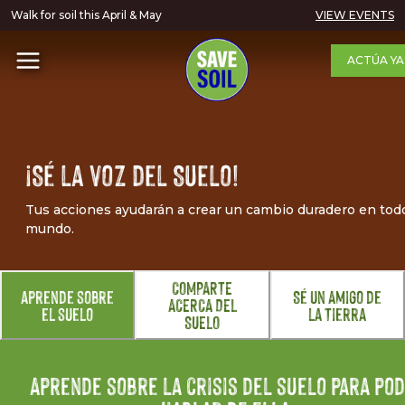
Walk for soil this April & May
VIEW EVENTS
ACTÚA YA
¡Sé la voz del Suelo!
Tus acciones ayudarán a crear un cambio duradero en todo
mundo.
COMPARTE
aprende sobre
Sé un Amigo de
ACERCA DEL
el suelo
la Tierra
SUELO
Aprende sobre la crisis del suelo para po