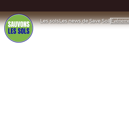
Les sols
Les news de Save Soil
Événeme