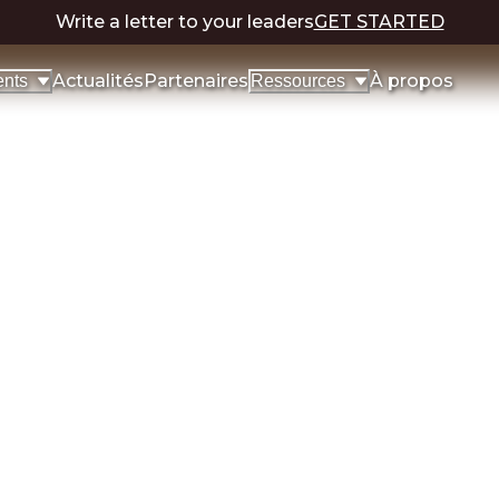
Write a letter to your leaders
GET STARTED
Actualités
Partenaires
À propos
nts
Ressources