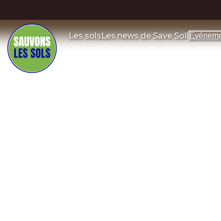
Les sols
Les news de Save Soil
Événeme