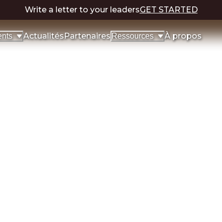
Write a letter to your leaders
GET STARTED
Actualités
Partenaires
À propos
nts
Ressources