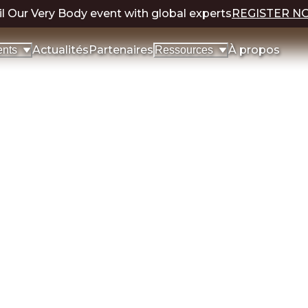
il Our Very Body event with global experts
REGISTER N
Actualités
Partenaires
À propos
nts
Ressources