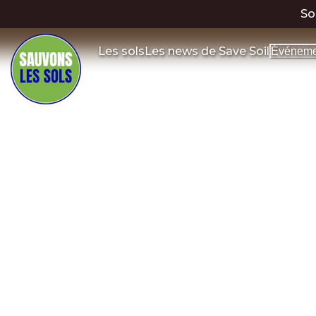
So
Les sols
Les news de Save Soil
Événeme