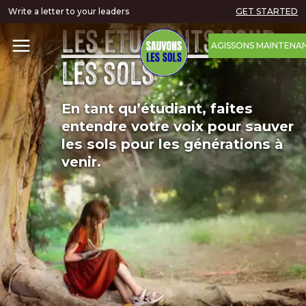
Write a letter to your leaders
GET STARTED
Les étudiants
pour
AGISSONS MAINTENA
les sols
En tant qu’étudiant, faites
entendre votre voix pour sauver
les sols pour les générations à
venir.