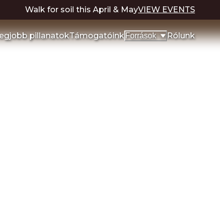
Walk for soil this April & May
VIEW EVENTS
egjobb pillanatok
Támogatóink
Rólunk
Források