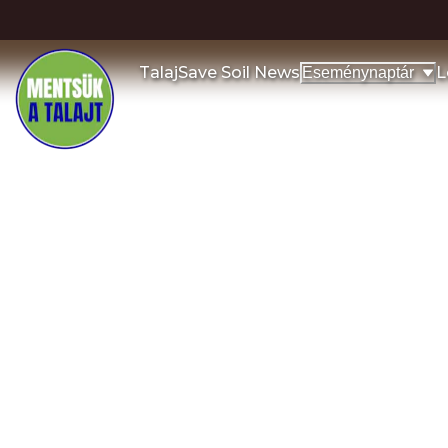
Talaj
Save Soil News
L
Eseménynaptár