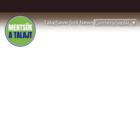
Talaj
Save Soil News
L
Eseménynaptár