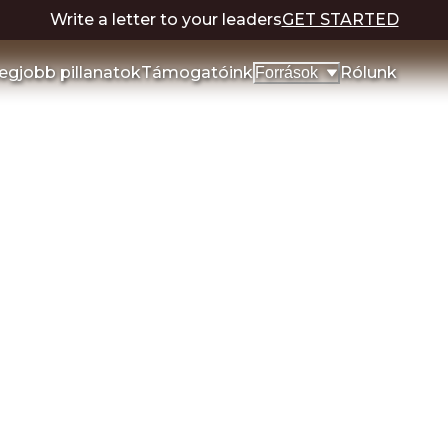
Write a letter to your leaders
GET STARTED
egjobb pillanatok
Támogatóink
Rólunk
Források