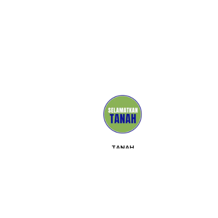
TANAH
MEDIA
PENDUKUNG
HUBUNGI
ACARA
TENTANG
PERANGKAT