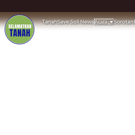
Tanah
Save Soil News
Sorotan
Acara