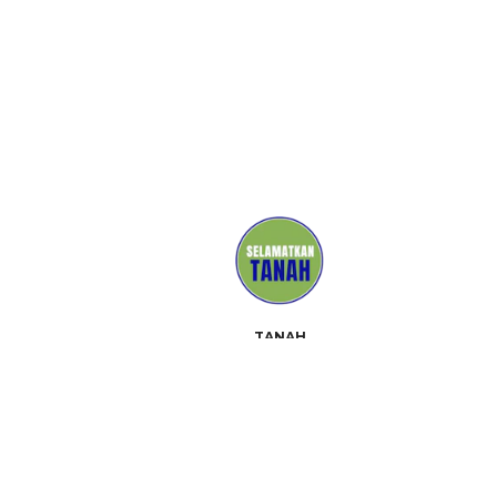
TANAH
MEDIA
PENDUKUNG
HUBUNGI
ACARA
TENTANG
PERANGKAT