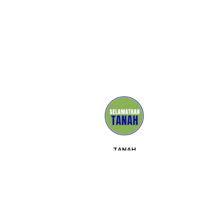
TANAH
MEDIA
PENDUKUNG
HUBUNGI
ACARA
TENTANG
PERANGKAT