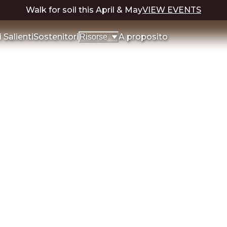
Walk for soil this April & May
VIEW EVENTS
Salienti
Sostenitori
A proposito
Risorse