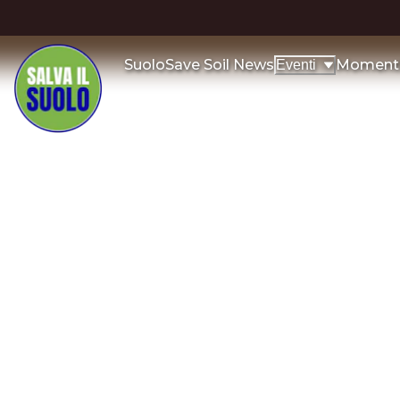
Suolo
Save Soil News
Momenti 
Eventi