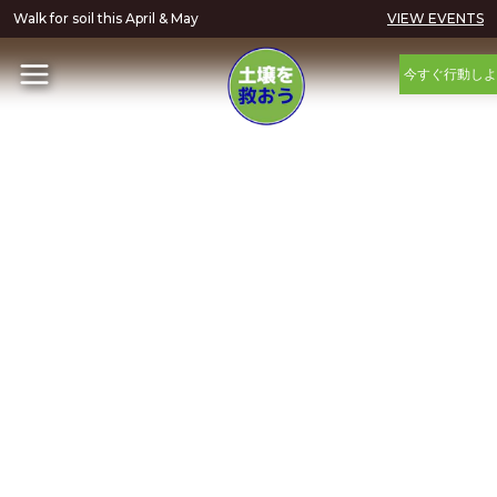
Walk for soil this April & May
VIEW EVENTS
今すぐ行動しよ