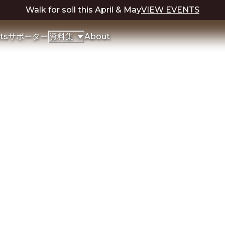
Walk for soil this April & May
VIEW EVENTS
ts
サポーター
About
資料集