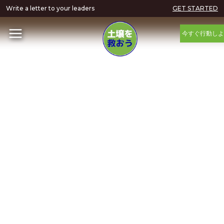
Write a letter to your leaders
GET STARTED
今すぐ行動しよ