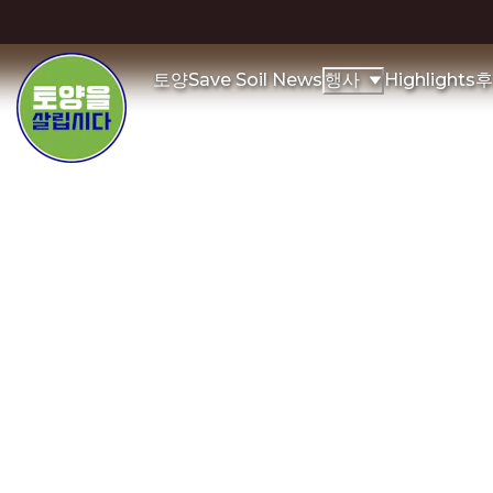
토양
Save Soil News
Highlights
후
행사