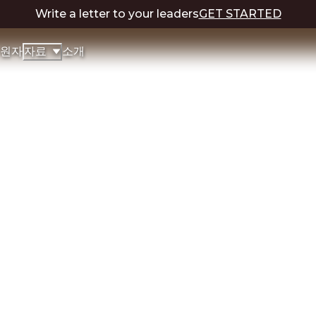
Write a letter to your leaders
GET STARTED
원자
소개
자료