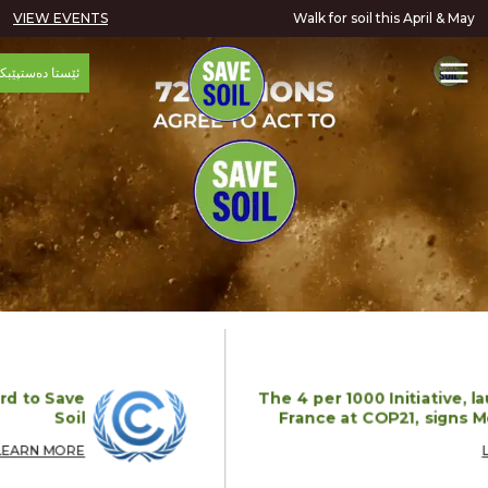
VIEW EVENTS
Walk for soil this Apr
ئێستا دەستپێبکە
s on board to Save
The 4 per 1000 Init
Soil
France at COP21,
LEARN MORE