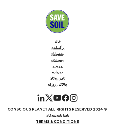
خاك
ڕاگەیاندن
پشتیوانان
پەیوەندی
ڕووداو
دەربارە
ئامڕازەکان
چالاکی ڕۆژانە
2024 CONSCIOUS PLANET ALL RIGHTS RESERVED
©
یاسا تایبەتییەکان
TERMS & CONDITIONS