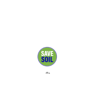
خاك
ڕاگەیاندن
پشتیوانان
پەیوەندی
ڕووداو
دەربارە
ئامڕازەکان