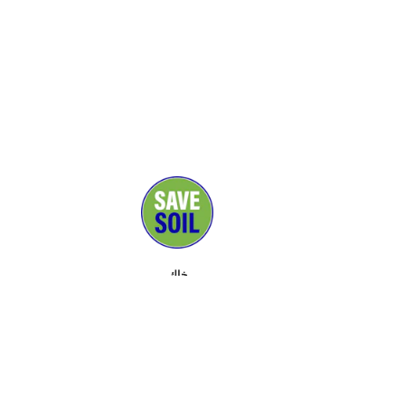
خاك
ڕاگەیاندن
پشتیوانان
پەیوەندی
ڕووداو
دەربارە
ئامڕازەکان