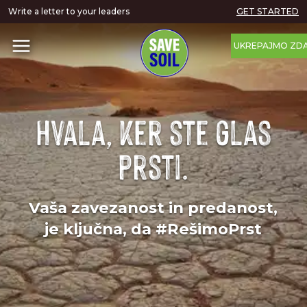
Write a letter to your leaders
GET STARTED
UKREPAJMO ZDA
Hvala, ker ste glas
prsti.
Vaša zavezanost in predanost,
je ključna, da #RešimoPrst