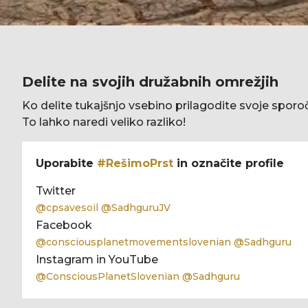
Delite na svojih družabnih omrežjih
Ko delite tukajšnjo vsebino prilagodite svoje sporoč
To lahko naredi veliko razliko!
Uporabite
#RešimoPrst
in označite profile
Twitter
@cpsavesoil @SadhguruJV
Facebook
@consciousplanetmovementslovenian @Sadhguru
Instagram in YouTube
@ConsciousPlanetSlovenian @Sadhguru