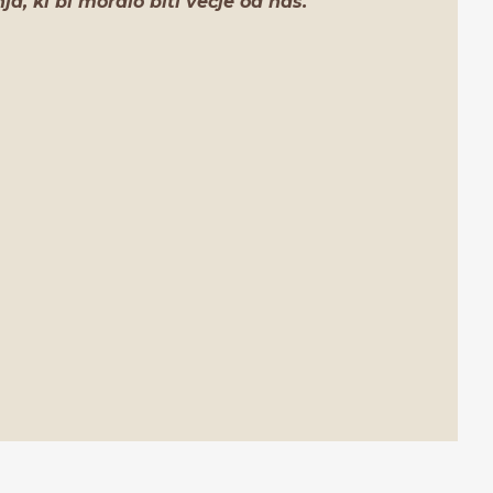
nja, ki bi moralo biti večje od nas.