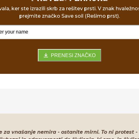
ala, ker ste izrazili skrb za rešitev prsti. V znak hvaležno
prejmite značko Save soil (Rešimo prst).
PRENESI ZNAČKO
 za vnašanje nemira - ostanite mirni. To ni protest - n