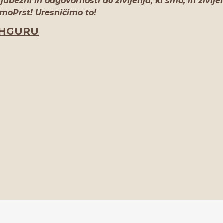
ljubezni in odgovornosti do življenja, ki smo, in življe
moPrst! Uresničimo to!
HGURU