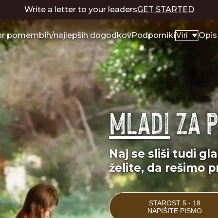
Write a letter to your leaders
GET STARTED
or pomembih/najlepših dogodkov
Podporniki
Opis
Viri
Mladi
za 
Naj se sliši tudi g
želite, da rešimo p
STAROST 5 - 18
NAPIŠITE PISMO