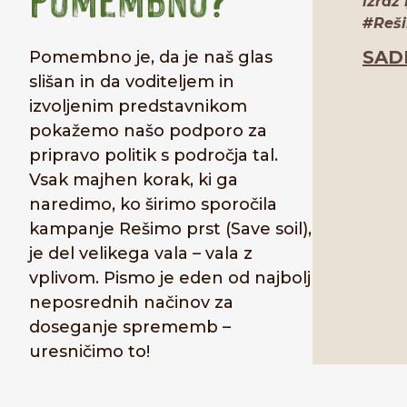
izraz 
#Reši
SAD
Pomembno je, da je naš glas
slišan in da voditeljem in
izvoljenim predstavnikom
pokažemo našo podporo za
pripravo politik s področja tal.
Vsak majhen korak, ki ga
naredimo, ko širimo sporočila
kampanje Rešimo prst (Save soil),
je del velikega vala – vala z
vplivom. Pismo je eden od najbolj
neposrednih načinov za
doseganje sprememb –
uresničimo to!