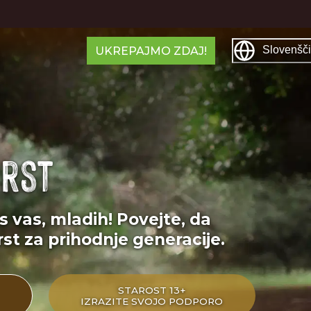
Slovenšč
UKREPAJMO ZDAJ!
prst
las vas, mladih! Povejte, da
rst za prihodnje generacije.
STAROST 13+
IZRAZITE SVOJO PODPORO