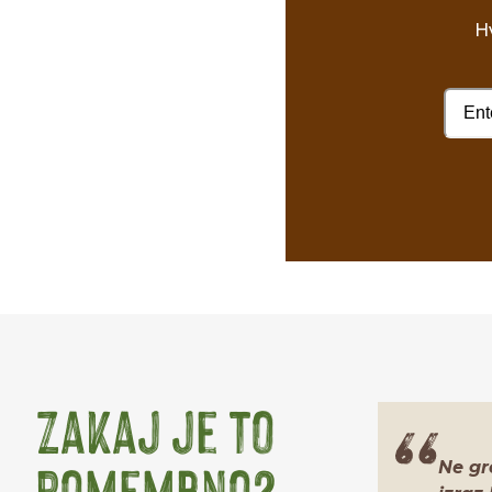
Hv
Zakaj je to
pomembno?
Ne gre