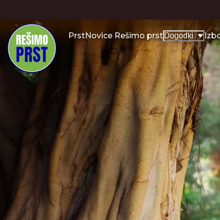
Prst
Novice Rešimo prst
Izb
Dogodki