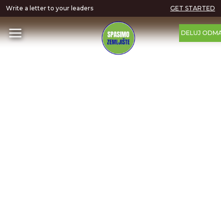
Write a letter to your leaders
GET STARTED
DELUJ ODM