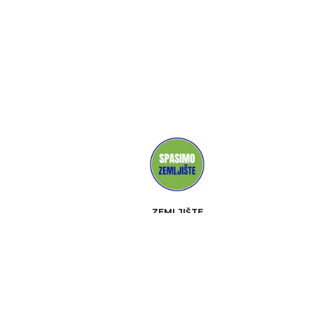
ZEMLJIŠTE
MEDIJI
PODRŽALI
KONTAKT
DOGAĐAJI
INFORMACIJE
PAKET MATERIJALA