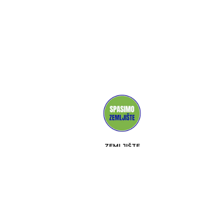
ZEMLJIŠTE
MEDIJI
PODRŽALI
KONTAKT
DOGAĐAJI
INFORMACIJE
PAKET MATERIJALA