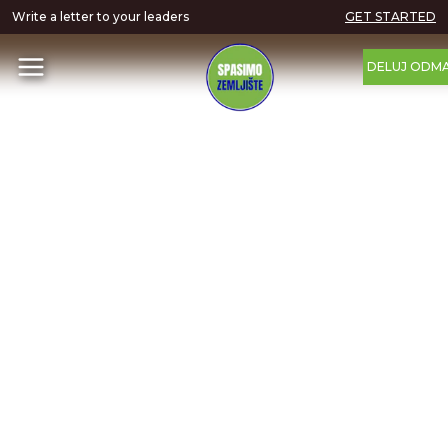
Write a letter to your leaders
GET STARTED
DELUJ ODM