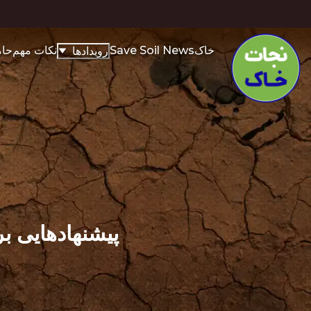
خاک
Save Soil News
نکات مهم
حام
رویدادها
پیشنهاد‌هایی 