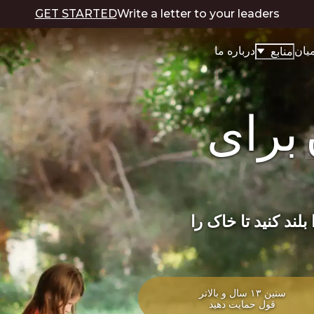
GET STARTED
Write a letter to your leaders
یان
درباره ما
منابع
برای
لند کنید تا خاک را
سنین ۱۳ سال و بالاتر
قول حمایت دهید