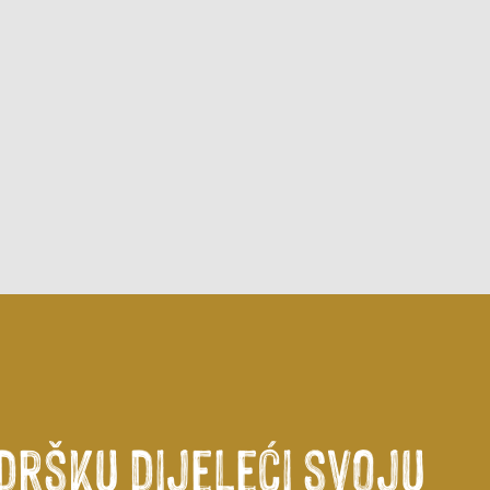
dršku dijeleći svoju