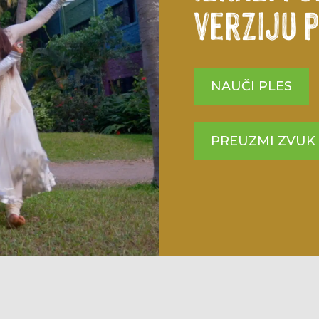
verziju 
NAUČI PLES
PREUZMI ZVUK 