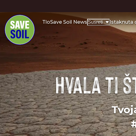
Tlo
Save Soil News
Istaknuta
Susreti
Hvala ti š
Tvoj