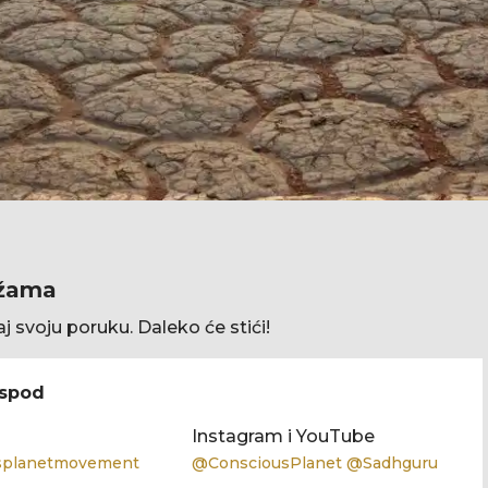
ežama
aj svoju poruku. Daleko će stići!
ispod
Instagram i YouTube
splanetmovement
@ConsciousPlanet @Sadhguru