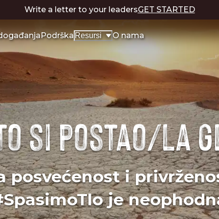
Write a letter to your leaders
GET STARTED
 događanja
Podrška
O nama
Resursi
to si postao/la 
a posvećenost i privrženo
#SpasimoTlo je neophodn