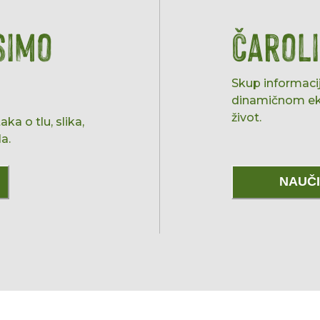
simo
Čaroli
Skup informacij
dinamičnom ek
život.
ka o tlu, slika,
a.
NAUČI