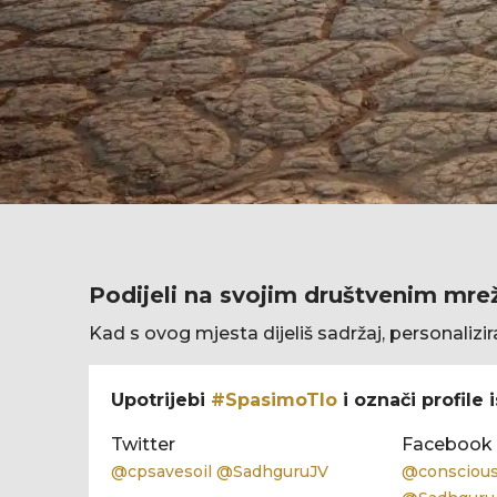
Podijeli na svojim društvenim mr
Kad s ovog mjesta dijeliš sadržaj, personalizir
Upotrijebi
#SpasimoTlo
i označi profile 
Twitter
Facebook
@cpsavesoil @SadhguruJV
@consciou