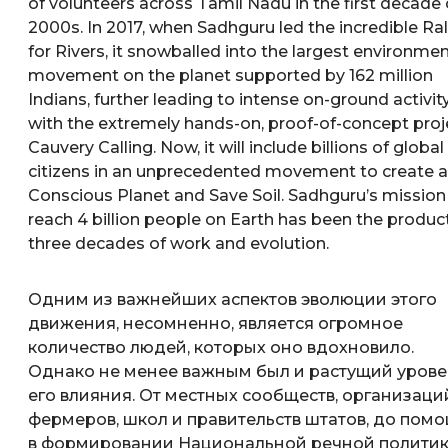
of volunteers across Tamil Nadu in the first decade 
2000s. In 2017, when Sadhguru led the incredible Ral
for Rivers, it snowballed into the largest environmen
movement on the planet supported by 162 million
Indians, further leading to intense on-ground activit
with the extremely hands-on, proof-of-concept proj
Cauvery Calling. Now, it will include billions of global
citizens in an unprecedented movement to create a
Conscious Planet and Save Soil. Sadhguru’s mission
reach 4 billion people on Earth has been the produc
three decades of work and evolution.
Одним из важнейших аспектов эволюции этого
движения, несомненно, является огромное
количество людей, которых оно вдохновило.
Однако не менее важным был и растущий урове
его влияния. От местных сообществ, организаци
фермеров, школ и правительств штатов, до пом
в формировании Национальной речной политик