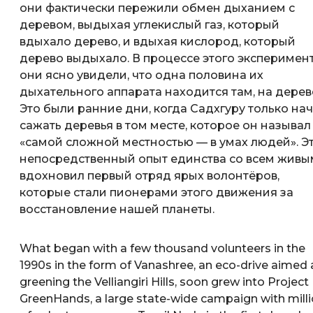
они фактически пережили обмен дыханием с
деревом, выдыхая углекислый газ, который
вдыхало дерево, и вдыхая кислород, который
дерево выдыхало. В процессе этого эксперимен
они ясно увидели, что одна половина их
дыхательного аппарата находится там, на дерев
Это были ранние дни, когда Садхгуру только на
сажать деревья в том месте, которое он называл
«самой сложной местностью — в умах людей». Э
непосредственный опыт единства со всем живы
вдохновил первый отряд ярых волонтёров,
которые стали пионерами этого движения за
восстановление нашей планеты.
What began with a few thousand volunteers in the
1990s in the form of Vanashree, an eco-drive aimed 
greening the Velliangiri Hills, soon grew into Project
GreenHands, a large state-wide campaign with mill