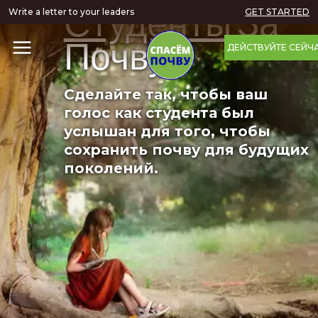
Студенты
За
Write a letter to your leaders
GET STARTED
Почву
ДЕЙСТВУЙТЕ СЕЙЧ
Сделайте так, чтобы ваш
голос как студента был
услышан для того, чтобы
сохранить почву для будущих
поколений.