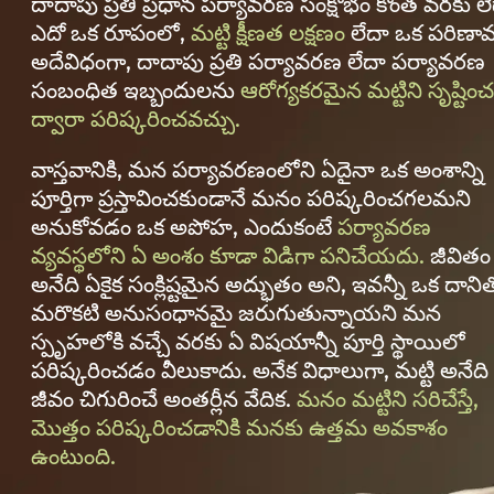
దాదాపు ప్రతి ప్రధాన పర్యావరణ సంక్షోభం కొంత వరకు ల
ఎదో ఒక రూపంలో,
మట్టి క్షీణత లక్షణం
లేదా ఒక పరిణా
అదేవిధంగా, దాదాపు ప్రతి పర్యావరణ లేదా పర్యావరణ
సంబంధిత ఇబ్బందులను
ఆరోగ్యకరమైన మట్టిని సృష్టిం
ద్వారా పరిష్కరించవచ్చు.
వాస్తవానికి, మన పర్యావరణంలోని ఏదైనా ఒక అంశాన్ని
పూర్తిగా ప్రస్తావించకుండానే మనం పరిష్కరించగలమని
అనుకోవడం ఒక అపోహ, ఎందుకంటే
పర్యావరణ
వ్యవస్థలోని ఏ అంశం కూడా విడిగా పనిచేయదు.
జీవితం
అనేది ఏకైక సంక్లిష్టమైన అద్భుతం అని, ఇవన్నీ ఒక దాని
మరొకటి అనుసంధానమై జరుగుతున్నాయని మన
స్పృహలోకి వచ్చే వరకు ఏ విషయాన్నీ పూర్తి స్థాయిలో
పరిష్కరించడం వీలుకాదు. అనేక విధాలుగా, మట్టి అనేది
జీవం చిగురించే అంతర్లీన వేదిక.
మనం మట్టిని సరిచేస్తే,
మొత్తం పరిష్కరించడానికి మనకు ఉత్తమ అవకాశం
ఉంటుంది.