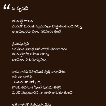
ఓ పృథివీ
ఈ మట్టి వాసన
ఎందుకో మరింత మృదువుగా హత్తుకుంటుంది నన్ను,
ఆ ఆడంబరపు పూల పరిమళం కంటే
ప్రసరిస్తున్నవి
ఒక వింత ప్రగాఢ అనుభూతి తరంగాలను
ఈ మట్టిలోని నిహిత జీవపు
బలమూ, సౌకుమార్యమూ.
కాదు కాదది కేవలమొక వ్యక్తి భావావేశం..
అవి నా జాతివి ..
.. బతుకంతా పోషించి,
కొసకు తనను శోషించే పుడమి తల్లిని
మరచి మొద్దుబారిన నా జాతి అనుభూతులవి.
ఉత్తి కాళ్ళతో నడుస్తున్న నేను,