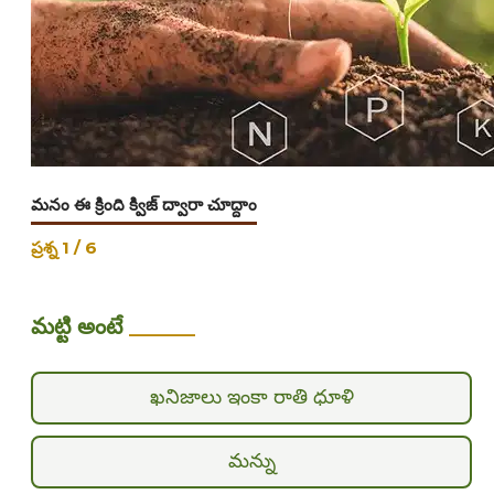
మనం ఈ క్రింది క్విజ్ ద్వారా చూద్దాం
ప్రశ్న
1
/
6
మట్టి అంటే
______
ఖనిజాలు ఇంకా రాతి ధూళి
మన్ను