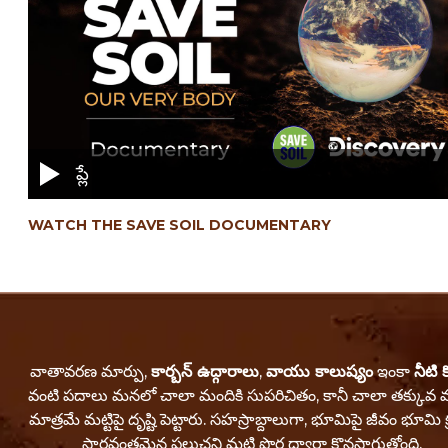
ప్లే
WATCH THE SAVE SOIL DOCUMENTARY
వాతావరణ మార్పు,
కార్బన్ ఉద్గారాలు
,
వాయు కాలుష్యం
ఇంకా
నీటి 
వంటి పదాలు మనలో చాలా మందికి సుపరిచితం, కానీ చాలా తక్కువ 
మాత్రమే మట్టిపై దృష్టి పెట్టారు. సహస్రాబ్దాలుగా, భూమిపై జీవం భూమి క్రస్
సారవంతమైన పలుచని మట్టి పొర ద్వారా కొనసాగుతోంది.