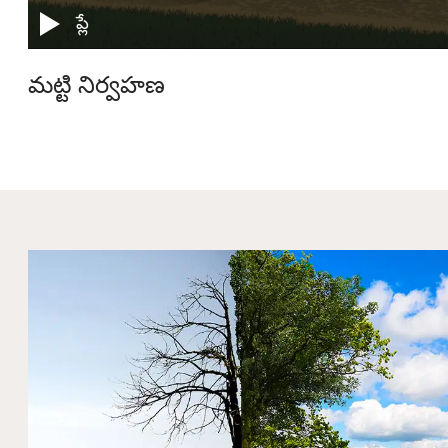
ప్లే
మట్టి నిర్వహణ