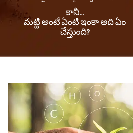
కానీ...
మట్టి అంటే ఏంటి ఇంకా అది ఏం
చేస్తుంది?