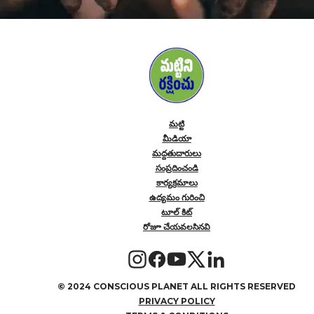
మట్టి
మీడియా
మద్దతుదారులు
సంప్రదించండి
కార్యక్రమాలు
ఉద్యమం గురించి
టూల్ కిట్
రోజూ చేయవలసినవి
©
2024 CONSCIOUS PLANET ALL RIGHTS RESERVED
PRIVACY POLICY