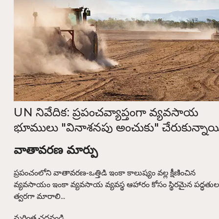
UN నివేదిక: ప్రపంచవ్యాప్తంగా వ్యవసాయ
భూములు "వినాశనపు అంచుకు" చేరుకున్నాయ
వాతావరణ మార్పు
ప్రపంచంలోని వాతావరణ-ఒత్తిడి ఇంకా కాలుష్యం వల్ల క్షీణించిన
వ్యవసాయం ఇంకా వ్యవసాయ వ్యవస్థ ఆహారం కోసం స్థిరమైన పద్ధతుల
త్వరగా మారాలి...
మరింత చదవండి