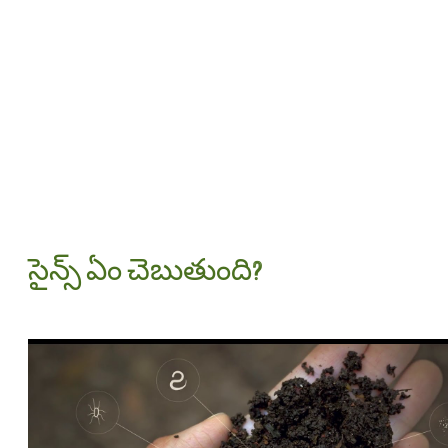
సైన్స్ ఏం చెబుతుంది
?