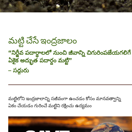
మట్టి చేసే ఇంద్రజాలం
“
నిర్జీవ పదార్ధాలలో నుంచి జీవాన్ని చిగురింపజేయగలిగే
ఏకైక అద్భుత పదార్దం మట్టి
”
–
సద్గురు
మట్టిలోని ఇంద్రజాలాన్ని సజీవంగా ఉంచడం కోసం మానవత్వాన్ని
ఏకం చేయడం గురించే మట్టిని రక్షించు ఉద్యమం