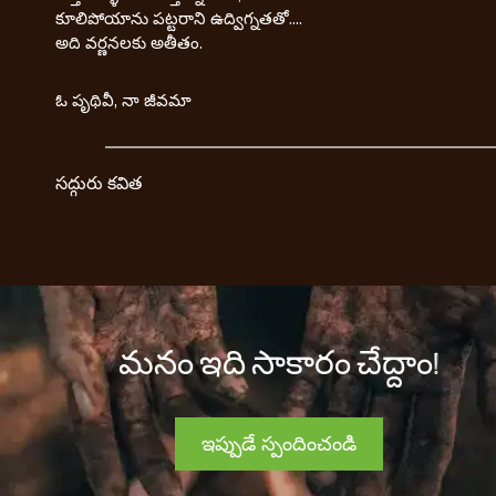
కూలిపోయాను పట్టరాని ఉద్విగ్నతతో....
అది వర్ణనలకు అతీతం.
ఓ పృథివీ, నా జీవమా
సద్గురు కవిత
మనం ఇది సాకారం చేద్దాం!
ఇప్పుడే స్పందించండి