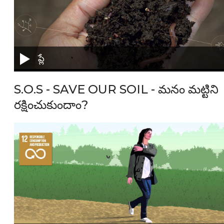
ప్లే
S.O.S - SAVE OUR SOIL - మనం మట్టిని
రక్షించుకుందాం?