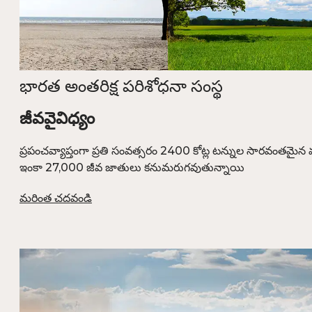
భారత అంతరిక్ష పరిశోధనా సంస్థ
జీవవైవిధ్యం
ప్రపంచవ్యాప్తంగా ప్రతి సంవత్సరం 2400 కోట్ల టన్నుల సారవంతమైన మ
ఇంకా 27,000 జీవ జాతులు కనుమరుగవుతున్నాయి
మరింత చదవండి