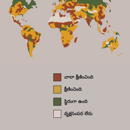
చాలా క్షీణించింది
క్షీణించింది
స్థిరంగా ఉంది
వృక్షసంపద లేదు