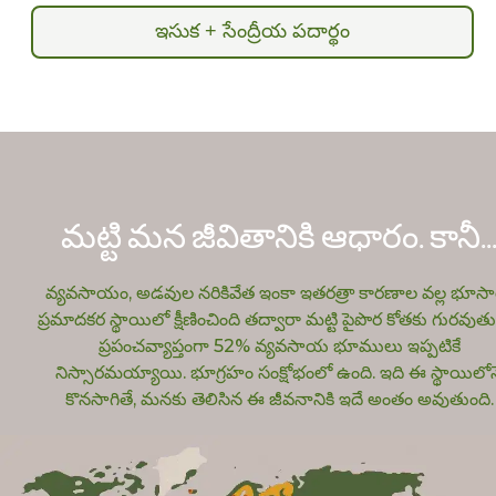
ఇసుక + సేంద్రీయ పదార్థం
మట్టి మన జీవితానికి ఆధారం. కానీ
..
వ్యవసాయం, అడవుల నరికివేత ఇంకా ఇతరత్రా కారణాల వల్ల భూస
ప్రమాదకర స్థాయిలో క్షీణించింది తద్వారా మట్టి పైపొర కోతకు గురవుతు
ప్రపంచవ్యాప్తంగా 52% వ్యవసాయ భూములు ఇప్పటికే
నిస్సారమయ్యాయి. భూగ్రహం సంక్షోభంలో ఉంది. ఇది ఈ స్థాయిలోన
కొనసాగితే, మనకు తెలిసిన ఈ జీవనానికి ఇదే అంతం అవుతుంది.