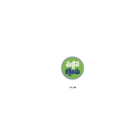
మట్టి
మీడియా
మద్దతుదారులు
సంప్రదించండి
కార్యక్రమాలు
ఉద్యమం గురించి
టూల్ కిట్