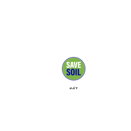
ĐẤT
TRUYỀN THÔNG
TỔ CHỨC ỦNG HỘ
LIÊN HỆ
SỰ KIỆN
VỀ PHONG TRÀO
BỘ CÔNG CỤ