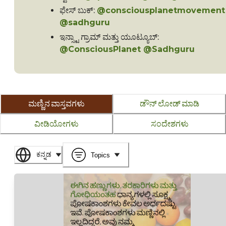
ಫೇಸ್ ಬುಕ್:
@consciousplanetmovement
@sadhguru
ಇನ್ಸ್ಟಾ ಗ್ರಾಮ್ ಮತ್ತು ಯೂಟ್ಯೂಬ್:
@ConsciousPlanet @Sadhguru
ಮಣ್ಣಿನ ವಾಸ್ತವಗಳು
ಡೌನ್ ಲೋಡ್ ಮಾಡಿ
ವೀಡಿಯೋಗಳು
ಸಂದೇಶಗಳು
ಕನ್ನಡ
Topics