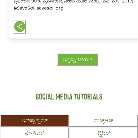
ಪ್ರಪಂಚದ 90% ವ್ಯವಸಾಯಕ್ಕೆ ನೀರಿನ ಮೂಲ ಮಣ್ಣು. (ಎಫ಼್ ಎ ಒ, 2017)
#SaveSoil savesoil.org
ಇನ್ನಷ್ಟು ತಿಳಿಯಿರಿ
Social Media Tutorials
ಇನ್‍ಸ್ಟಾಗ್ರಾಮ್
ವಾಟ್ಸ್ಆಪ್
ಫೇಸ್‍ಬುಕ್
ಟ್ವಿಟರ್