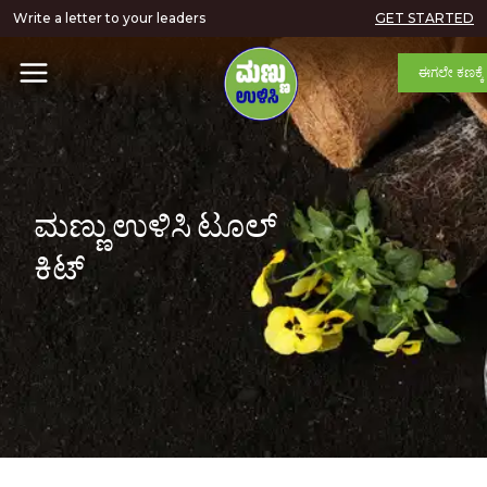
Write a letter to your leaders
GET STARTED
ಈಗಲೇ ಕಣಕ್ಕೆ
ಮಣ್ಣು ಉಳಿಸಿ ಟೂಲ್
ಕಿಟ್