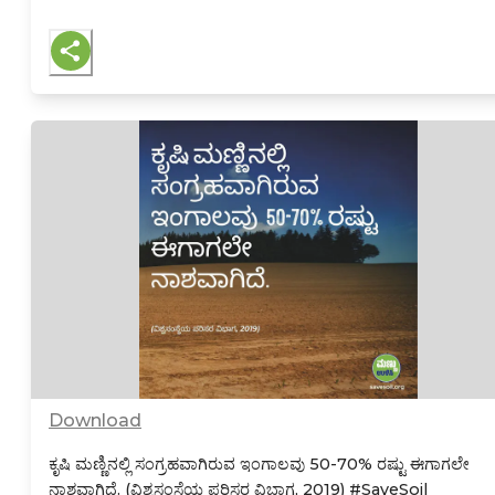
Download
ಕೃಷಿ ಮಣ್ಣಿನಲ್ಲಿ ಸಂಗ್ರಹವಾಗಿರುವ ಇಂಗಾಲವು 50-70% ರಷ್ಟು ಈಗಾಗಲೇ
ನಾಶವಾಗಿದೆ. (ವಿಶ್ವಸಂಸ್ಥೆಯ ಪರಿಸರ ವಿಭಾಗ, 2019)
#SaveSoil