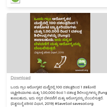
Download
ಒಂದು ಗ್ರಾಂ ಆರೋಗ್ಯಕರ ಮಣ್ಣಿನಲ್ಲಿ 100 ದಶಲಕ್ಷದಿಂದ 1 ಶತಕೋಟಿ
ಬ್ಯಾಕ್ಟೀರಿಯಾಗಳು ಮತ್ತು 1,00,000 ರಿಂದ 1 ದಶಲಕ್ಷ ಶಿಲೀಂಧ್ರಗಳನ್ನು (fung
ಕಾಣಬಹುದು, ಇದು ಸಸ್ಯದ ಬೆಳವಣಿಗೆ ಮತ್ತು ಆರೋಗ್ಯವನ್ನು ಬೆಂಬಲಿಸುತ್ತದೆ.
(ವಿಶ್ವಸಂಸ್ಥೆ ಪರಿಸರ ವಿಭಾಗ, 2019)
#SaveSoil savesoil.org