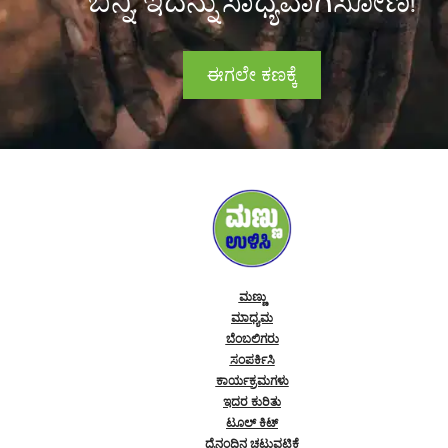
ಬನ್ನಿ, ಇದನ್ನು ಸಾಧ್ಯವಾಗಿಸೋಣ!
ಈಗಲೇ ಕಣಕ್ಕೆ
ಮಣ್ಣು
ಮಾಧ್ಯಮ
ಬೆಂಬಲಿಗರು
ಸಂಪರ್ಕಿಸಿ
ಕಾರ್ಯಕ್ರಮಗಳು
ಇದರ ಕುರಿತು
ಟೂಲ್ ಕಿಟ್
ದೈನಂದಿನ ಚಟುವಟಿಕೆ