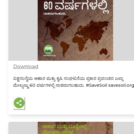
Download
ವಿಶ್ವಸಂಸ್ಥೆಯ ಆಹಾರ ಮತ್ತು ಕೃಷಿ ಸಂಘಟನೆಯ ಪ್ರಕಾರ ಪ್ರಪಂಚದ ಎಲ್ಲಾ
ಮೇಲ್ಮಣ್ಣು 60 ವರ್ಷಗಳಲ್ಲಿ ನಾಶವಾಗಬಹುದು.
#SaveSoil savesoil.or