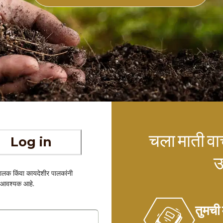
चला माती वा
Log in
उ
पालक किंवा कायदेशीर पालकांनी
णे आवश्यक आहे.
तुमची 