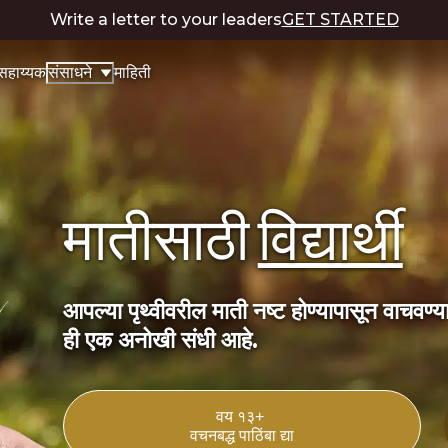
Write a letter to your leaders
GET STARTED
सहाय्यक
माहिती
संसाधने
मातीसाठी
विद्यार्थी
आपल्या पृथ्वीवरील माती नष्ट होण्यापासून वाचवण्
ही एक अनोखी संधी आहे.
वय १३+
वचनबद्ध पाठिंबा द्या