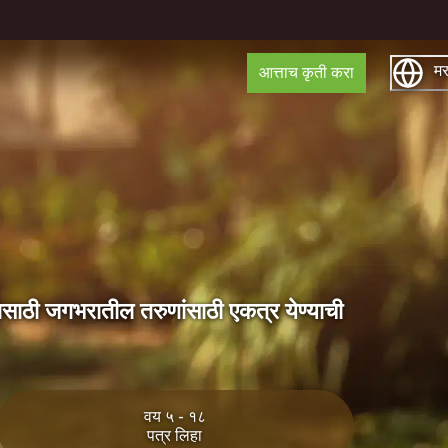
मर
आत्ताच कृती करा
यासाठी जगभरातील तरुणांसाठी एकत्र येण्याची
वय ५ - १८
पत्र लिहा