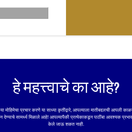
n the video is
er 60 percent is
t
.co/login
and invite
family members to
 (crossing 10
ed as passing)
o 18 years can on
e leaders of their
 soil in the form of
हे महत्त्वाचे का आहे?
e work”). The work
cious Planet
e may choose to
social media
या मोहिमेचा प्रचार करणे या साध्या कृतींद्वारे, आपल्याला मातीबद्दलची आपली काळ
badge of
k.
 देण्याचे सामर्थ्य मिळाले आहे! आपल्यापैकी प्रत्येकाकडून पाठींबा आवश्यक प्रभाव न
केले जाऊ शकत नाही.