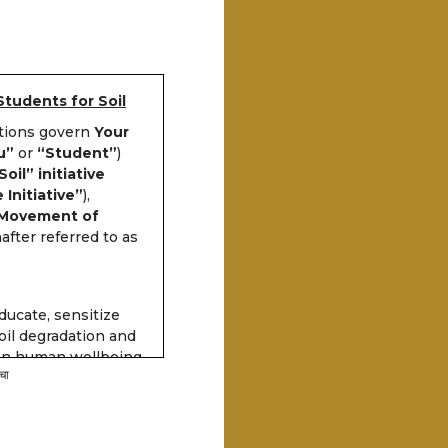
Students for Soil
itions govern
Your
u”
or
“Student”
)
oil” initiative
 Initiative”
),
 Movement of
after referred to as
.
educate, sensitize
il degradation and
 on human wellbeing,
चा
e can participate in
earn a certificate of