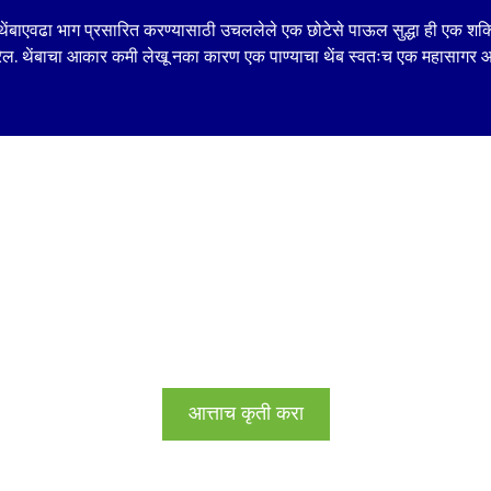
n for Students of
ंबाएवढा भाग प्रसारित करण्यासाठी उचललेले एक छोटेसे पाऊल सुद्धा ही एक श
of India and is not
ेल. थेंबाचा आकार कमी लेखू नका कारण एक पाण्याचा थेंब स्वतःच एक महासागर आ
om India.
 be the individual
.
right properties
respective owners
ent's work to
 display on
ebsite or social
चला, हे घडवून आणूया!
st be submitted
 guardian of the
We will only use
ifiable Information
आत्ताच कृती करा
this webpage to
e initiative. By
ate in the