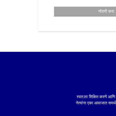
View a video (Clicking o
नोंदणी करा
considered as passing)
Take a quiz (Scoring ov
considered as passing)
Create a pledge page a
https://pledge.save-soil
at least 10 friends or 
become “Earth buddies”
enrollment is consider
Additionally, Students ages 5 t
their own send a message to th
country about their concern for
a letter, artwork or video (“th
may also be submitted to Cons
through Our website, which W
display on Our website and/or 
स्वत:ला शिक्षित करणे आणि 
handles. Students can earn a 
appreciation towards their wor
नेत्यांना एका आवाजात समर्थन
Eligibility: