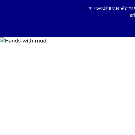
This platform is ope
या चळवळीचा एका छोटाशा थे
all countries outside 
कर
open for Students fr
The submission must
effort of the Student
Trademarks and Copy
are owned by their 
only.
If submitting a Stud
Conscious Planet for
Conscious Planet's w
media, the work mu
by the parent / legal
Student.
Student agrees that 
the Personally Ident
(“PII”) collected on 
deliver and manage th
accepting to particip