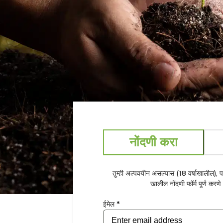
नोंदणी करा
तुम्ही अल्पवयीन असल्यास (18 वर्षाखालील), 
खालील नोंदणी फॉर्म पूर्ण कर
ईमेल *