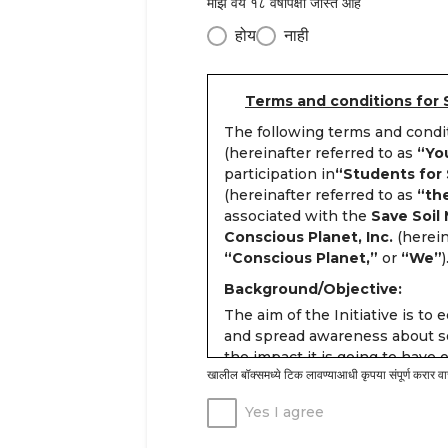
माझे वय १८ वर्षांपेक्षा जास्त आहे
होय
नाही
Terms and conditions for 
The following terms and cond
(hereinafter referred to as
“Yo
participation in
“Students for S
(hereinafter referred to as
“the
associated with the
Save Soil
Conscious Planet, Inc.
(herein
“Conscious Planet,”
or
“We”
)
Background/Objective:
The aim of the Initiative is to 
and spread awareness about so
the impact it is going to have
खालील बॉक्समध्ये टिक लावण्याआधी कृपया संपूर्ण करार वा
in a scientific manner.
Students age 13 years and abov
Yes I agree
the following three stages and 
volunteering: