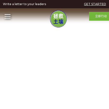
Write a letter to your leaders
GET STARTED
立即行动