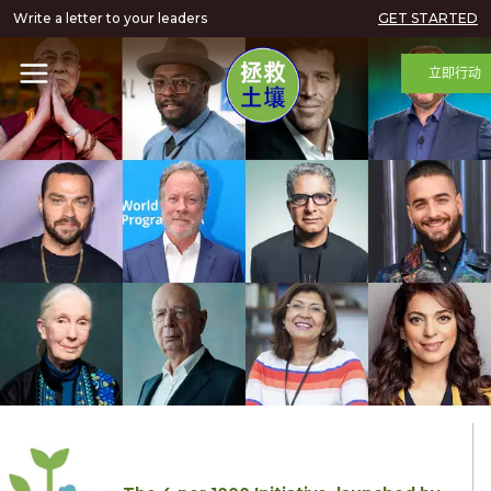
Write a letter to your leaders
GET STARTED
立即行动