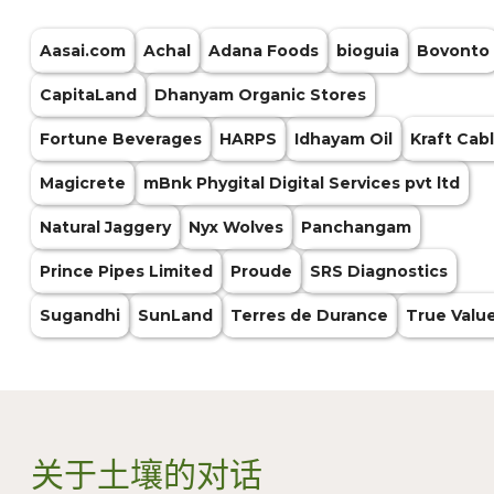
Aasai.com
Achal
Adana Foods
bioguia
Bovonto
CapitaLand
Dhanyam Organic Stores
Fortune Beverages
HARPS
Idhayam Oil
Kraft Cab
Magicrete
mBnk Phygital Digital Services pvt ltd
Natural Jaggery
Nyx Wolves
Panchangam
Prince Pipes Limited
Proude
SRS Diagnostics
Sugandhi
SunLand
Terres de Durance
True Valu
关于土壤的对话