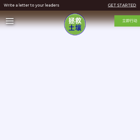
Write a letter to your leaders
GET STARTED
立即行动