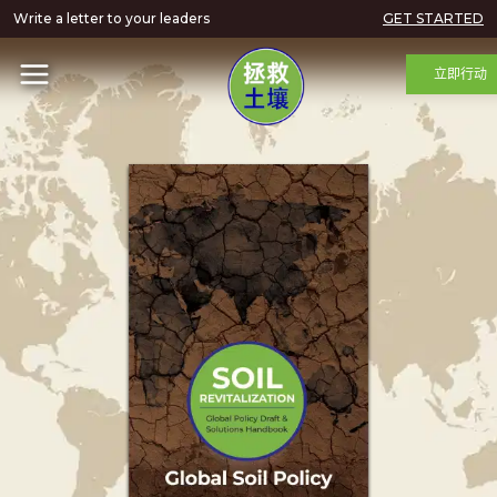
Write a letter to your leaders
GET STARTED
立即行动