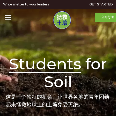
Write a letter to your leaders
GET STARTED
立即行动
Students
for
Soil
这是一个独特的机会，让世界各地的青年团结
起来拯救地球上的土壤免受灭绝。